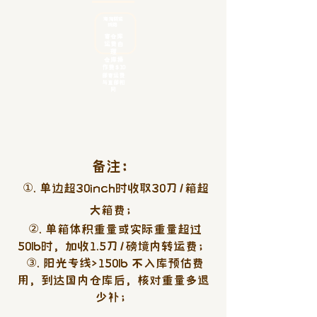
​海淘转运
线路
寄仓库
运费自
理
仓库操
作费$10
邮寄运费
与直邮相
同
备注：
①. 单边超30inch时收取30刀/箱超
大箱费；
②. 单箱体积重量或实际重量超过
50lb时，加收1.5刀/磅境内转运费；
③. 阳光专线>150lb 不入库预估费
用，到达国内仓库后，核对重量多退
少补；