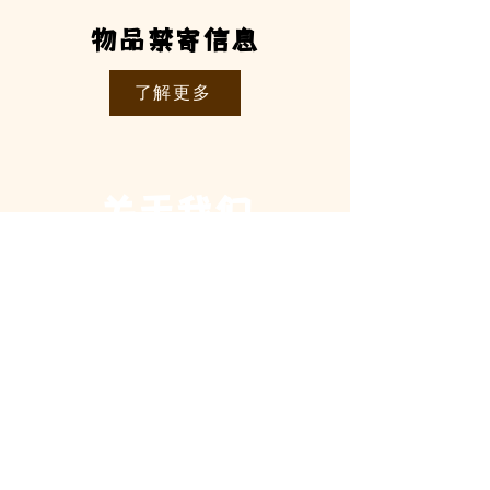
物品禁寄信息
了解更多
关于我们
近年以来，我们联合韩国，美国，中国物流行业精英团队，形
成了“一核心，一专线，多元化，去除繁杂，丝滑邮寄”的服
务体系，即以透明价格为核心，开设“一站式”咖啡专线，拥
有韩，美行李进口，行李出口，境内运输，定点配送，奢侈品
邮寄，专业代理清关，大容量仓储，智能追踪物流信息等多元
服务板块。同时，依托自建独立网络和大数据应用，与
FedEx，ups，顺丰，京东强强联合，为每一位客户提供一对
一的业务解决方案；
快节奏生活下，咖啡UG，重新定义行李邮寄服务标准
COFFEE EXPRESS
575 Suzette St, Memphis,